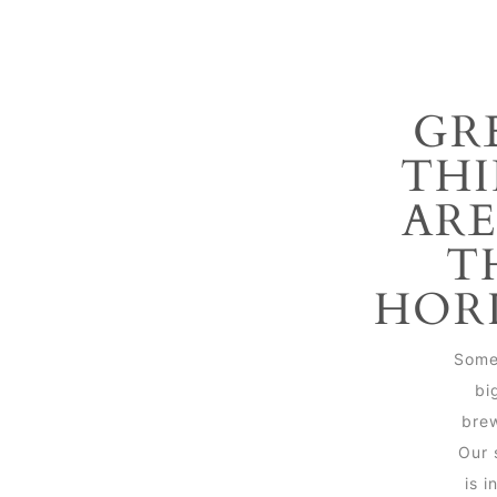
GR
THI
ARE
T
HOR
Some
big
brew
Our 
is i