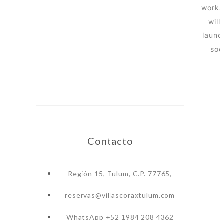
work
wil
laun
so
Contacto
Región 15, Tulum, C.P. 77765,
reservas@villascoraxtulum.com
WhatsApp +52 1984 208 4362