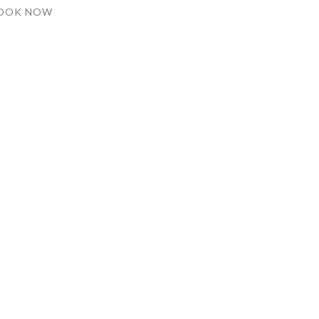
OOK NOW
Crafted by WeCreatives