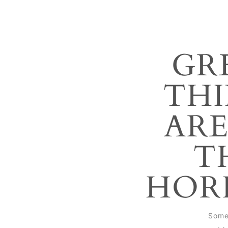
GR
THI
ARE
T
HOR
Some